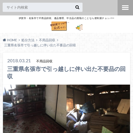
伊賀市・名張市で不用品回収、遺品整理、中古品の買取のことなら便利屋チョッパー
HOME
処分方法
不用品回収
三重県名張市で引っ越しに伴い出た不要品の回収
2018.03.21
不用品回収
三重県名張市で引っ越しに伴い出た不要品の回
収