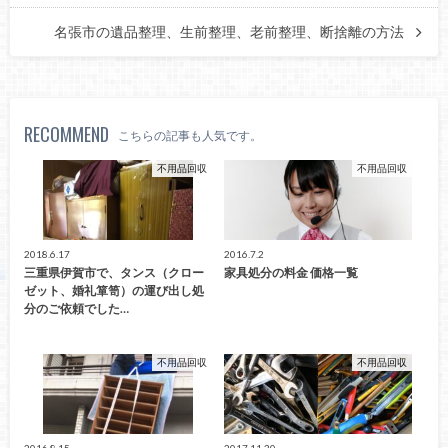
名張市の遺品整理、生前整理、老前整理、断捨離の方法
RECOMMEND
こちらの記事も人気です。
不用品回収
不用品回収
2018.6.17
2016.7.2
三重県伊賀市で、タンス（クロー
家具処分の料金 価格一覧
ゼット、婚礼箪笥）の運び出し処
分のご依頼でした…
不用品回収
不用品回収