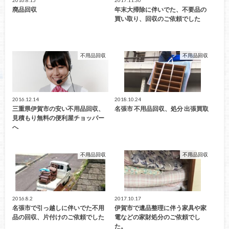
2016.8.15
2017.11.30
廃品回収
年末大掃除に伴いでた、不要品の
買い取り、回収のご依頼でした
不用品回収
不用品回収
2016.12.14
2018.10.24
三重県伊賀市の安い不用品回収、
名張市 不用品回収、処分 出張買取
見積もり無料の便利屋チョッパー
へ
不用品回収
不用品回収
2016.8.2
2017.10.17
名張市で引っ越しに伴いでた不用
伊賀市で遺品整理に伴う家具や家
品の回収、片付けのご依頼でした
電などの家財処分のご依頼でし
た。