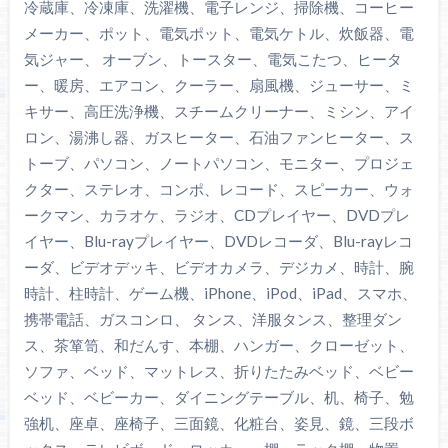
冷蔵庫、冷凍庫、洗濯機、電子レンジ、掃除機、コーヒー
メーカー、ポット、電気ポット、電気ケトル、炊飯器、電
気ジャー、 オーブン、トースター、電気こたつ、ヒータ
ー、暖房、エアコン、クーラー、扇風機、ジューサー、ミ
キサー、高圧洗浄機、スチームクリーナー、ミシン、アイ
ロン、湯沸し器、ガスヒーター、石油ファンヒーター、ス
トーブ、パソコン、ノートパソコン、モニター、プロジェ
クター、ステレオ、コンポ、レコード、スピーカー、ウォ
ークマン、カラオケ、ラジオ、CDプレイヤー、DVDプレ
イヤー、Blu-rayプレイヤー、DVDレコーダ、Blu-rayレコ
ーダ、ビデオデッキ、ビデオカメラ、デジカメ、時計、腕
時計、柱時計、ゲーム機、iPhone、iPod、iPad、スマホ、
携帯電話、ガスコンロ、 タンス、洋服タンス、整理ダン
ス、茶箪笥、和だんす、本棚、ハンガー、クローゼット、
ソファ、ベッド、マットレス、折りたたみベッド、ベビー
ベッド、ベビーカー、ダイニングテーブル、机、椅子、勉
強机、座卓、座椅子、三面鏡、化粧台、姿見、鏡、三段ボ