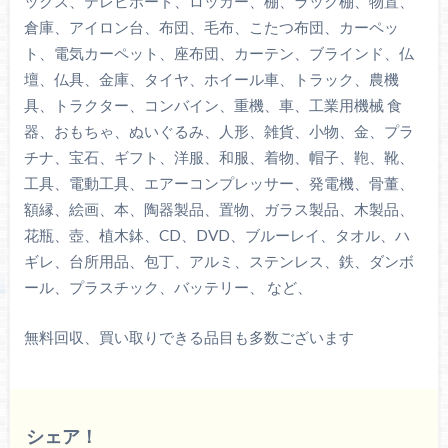
ックス、テレビボード、ロッカー、棚、ラック棚、物置、
倉庫、アイロン台、布団、毛布、こたつ布団、カーペッ
ト、電気カーペット、座布団、カーテン、ブラインド、仏
壇、仏具、金庫、タイヤ、ホイール車、トラック、農機
具、トラクター、コンバイン、重機、車、工業用機械 食
器、おもちゃ、ぬいぐるみ、人形、雑貨、小物、金、プラ
チナ、宝石、ギフト、洋服、和服、着物、帽子、鞄、靴、
工具、電動工具、エアーコンプレッサー、発電機、骨董、
額縁、絵画、本、陶器製品、置物、ガラス製品、木製品、
花瓶、壺、植木鉢、CD、DVD、ブルーレイ、タオル、ハ
ギレ、台所用品、包丁、アルミ、ステンレス、鉄、ダンボ
ール、プラスチック、バッテリー、 など、
無料回収、買い取りできる品目も多数ございます
シェア！