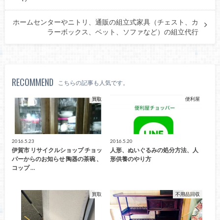
ホームセンターやニトリ、通販の組立式家具（チェスト、カ
ラーボックス、ベット、ソファなど）の組立代行
RECOMMEND
こちらの記事も人気です。
買取
便利屋
2016.5.23
2016.5.20
伊賀市 リサイクルショップ チョッ
人形、ぬいぐるみの処分方法、人
パーからのお知らせ 陶器の茶碗 、
形供養のやり方
コップ …
買取
不用品回収