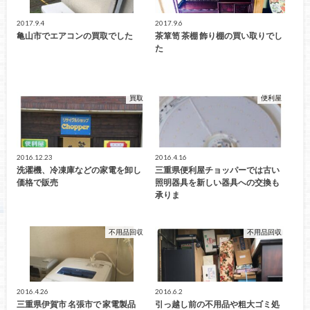
2017.9.4
2017.9.6
亀山市でエアコンの買取でした
茶箪笥 茶棚 飾り棚の買い取りでし
た
買取
便利屋
2016.12.23
2016.4.16
洗濯機、冷凍庫などの家電を卸し
三重県便利屋チョッパーでは古い
価格で販売
照明器具を新しい器具への交換も
承りま
不用品回収
不用品回収
2016.4.26
2016.6.2
三重県伊賀市 名張市で 家電製品
引っ越し前の不用品や粗大ゴミ処