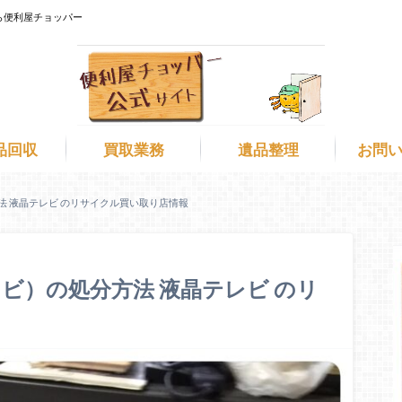
ら便利屋チョッパー
品回収
買取業務
遺品整理
お問
法 液晶テレビ のリサイクル買い取り店情報
ビ）の処分方法 液晶テレビ のリ