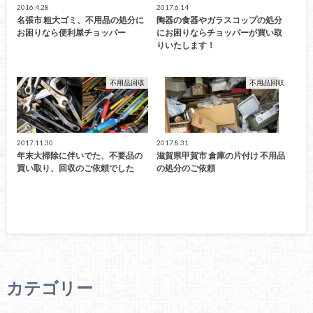
2016.4.28
2017.6.14
名張市 粗大ゴミ、不用品の処分に
陶器の食器やガラスコップの処分
お困りなら便利屋チョッパー
にお困りならチョッパーが買い取
りいたします！
不用品回収
不用品回収
2017.11.30
2017.8.31
年末大掃除に伴いでた、不要品の
滋賀県甲賀市 倉庫の片付け 不用品
買い取り、回収のご依頼でした
の処分のご依頼
カテゴリー