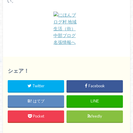
い。
シェア！
Twitter
Facebook
はてブ
LINE
Pocket
feedly