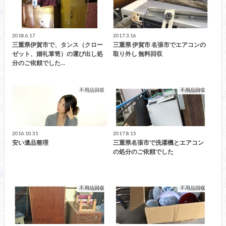
2018.6.17
2017.3.16
三重県伊賀市で、タンス（クロー
三重県 伊賀市 名張市でエアコンの
ゼット、婚礼箪笥）の運び出し処
取り外し 無料回収
分のご依頼でした…
不用品回収
不用品回収
2016.10.31
2017.8.15
安い遺品整理
三重県名張市で洗濯機とエアコン
の処分のご依頼でした
不用品回収
不用品回収