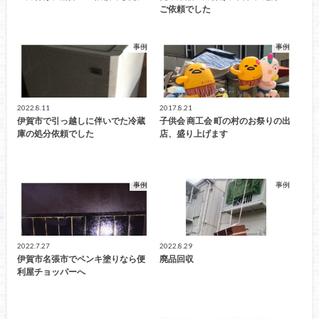
ご依頼でした
事例
事例
2022.8.11
2017.8.21
伊賀市で引っ越しに伴いでた冷蔵
子供会 商工会 町の村のお祭りの出
庫の処分依頼でした
店、盛り上げます
事例
事例
2022.7.27
2022.8.29
伊賀市名張市でペンキ塗りなら便
廃品回収
利屋チョッパーへ