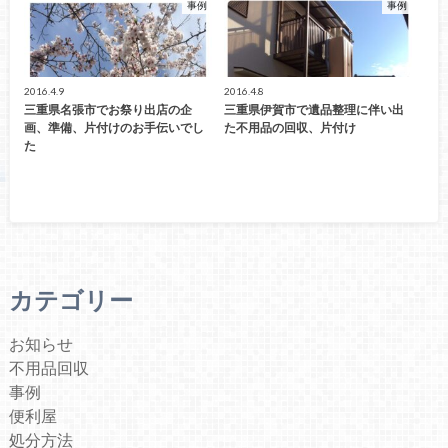
事例
事例
2016.4.9
2016.4.8
三重県名張市でお祭り出店の企
三重県伊賀市で遺品整理に伴い出
画、準備、片付けのお手伝いでし
た不用品の回収、片付け
た
カテゴリー
お知らせ
不用品回収
事例
便利屋
処分方法