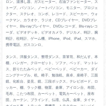
ロン、湯沸し器、ガスヒーター、石油ファンヒーター、ス
トーブ、パソコン、ノートパソコン、モニター、プロジェ
クター、ステレオ、コンポ、レコード、スピーカー、ウォ
ークマン、カラオケ、ラジオ、CDプレイヤー、DVDプレ
イヤー、Blu-rayプレイヤー、DVDレコーダ、Blu-rayレコ
ーダ、ビデオデッキ、ビデオカメラ、デジカメ、時計、腕
時計、柱時計、ゲーム機、iPhone、iPod、iPad、スマホ、
携帯電話、ガスコンロ、
タンス、洋服タンス、整理ダンス、茶箪笥、和だんす、本
棚、ハンガー、クローゼット、ソファ、ベッド、マットレ
ス、折りたたみベッド、ベビーベッド、ベビーカー、ダイ
ニングテーブル、机、椅子、勉強机、座卓、座椅子、三面
鏡、化粧台、姿見、鏡、三段ボックス、テレビボード、ロ
ッカー、棚、ラック棚、物置、倉庫、アイロン台、布団、
毛布、こたつ布団、カーペット、電気カーペット、座布
団、カーテン、ブラインド、仏壇、仏具、金庫、タイヤ、
ホイール車、トラック、農機具、トラクター、コンバイ