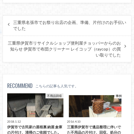
三重県名張市でお祭り出店の企画、準備、片付けのお手伝い
でした
三重県伊賀市リサイクルショップ便利屋チョッパーからのお
知らせ 伊賀市で布団クリーナー レイコップ（raycop）の買
い取りでした
RECOMMEND
こちらの記事も人気です。
不用品回収
事例
2018.1.12
2016.4.10
伊賀市で古民家の屋根裏 納屋 倉庫
三重県伊賀市で遺品整理に伴いで
の片付け、清掃のご依頼でした。
た不用品の片付け、回収、処分の