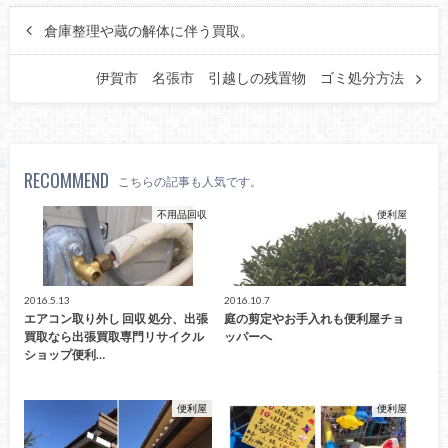
倉庫整理や蔵の解体に伴う買取。
伊賀市 名張市 引越しの残置物 ゴミ処分方法
RECOMMEND
こちらの記事も人気です。
不用品回収
便利屋
2016.5.13
2016.10.7
エアコン取り外し 回収 処分、出張
庭の剪定やお手入れも便利屋チョ
買取なら出張買取専門リサイクル
ッパーへ
ショップ便利…
便利屋
便利屋