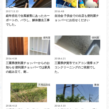
2017.11.13
2016.4.8
経年劣化で台風被害にあったカー
自治会 子供会での出店も便利屋チ
ポートの、バラし、解体撤去工事
ョッパーにお任せください
でした。
便利屋
便利屋
2016.4.18
2018.6.21
三重県便利屋チョッパーからのお
三重県伊賀市でエアコン清掃 エア
知らせ 便利屋チョッパーでは家具
コンクリーニングのご依頼でし
の組み立て、耐…
た。
不用品回収
事例
2018.4.13
2016.5.15