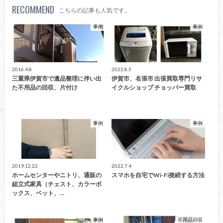
RECOMMEND
こちらの記事も人気です。
事例
事例
2016.4.8
2022.8.5
三重県伊賀市で遺品整理に伴い出
伊賀市、名張市 出張買取専門リサ
た不用品の回収、片付け
イクルショップ チョッパー買取
事例
事例
2019.12.22
2022.7.4
ホームセンターやニトリ、通販の
スマホを自宅でWi-Fi接続する方法
組立式家具（チェスト、カラーボ
ックス、ベット、…
事例
不用品回収