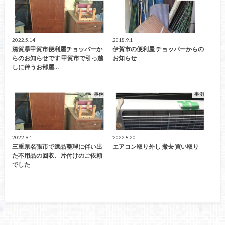
2022.5.14
2018.9.1
滋賀県甲賀市便利屋チョッパーか
伊賀市の便利屋 チョッパーからの
らのお知らせです 甲賀市で引っ越
お知らせ
しに伴うお部屋…
事例
事例
2022.9.1
2022.8.20
三重県名張市で遺品整理に伴い出
エアコン取り外し 撤去 買い取り
た不用品の回収、片付けのご依頼
でした