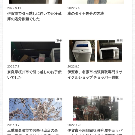
2022.8.11
2022.9.4
伊賀市で引っ越しに伴いでた冷蔵
車のタイヤ処分の方法
庫の処分依頼でした
事例
事例
2022.7.9
2022.8.5
奈良県桜井市で引っ越しのお手伝
伊賀市、名張市 出張買取専門リサ
いでした
イクルショップ チョッパー買取
事例
事例
2016.4.9
2022.4.23
三重県名張市でお祭り出店の企
伊賀市不用品回収 便利屋チョッパ