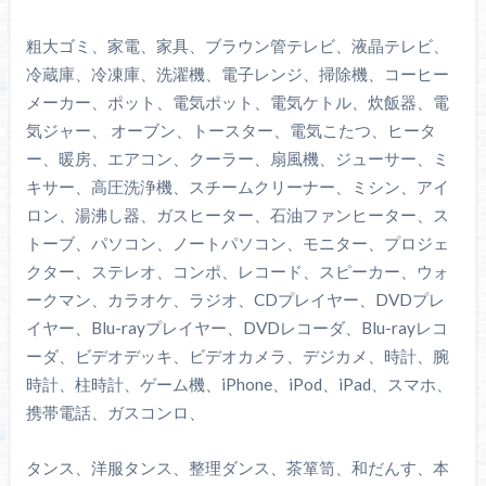
粗大ゴミ、家電、家具、ブラウン管テレビ、液晶テレビ、
冷蔵庫、冷凍庫、洗濯機、電子レンジ、掃除機、コーヒー
メーカー、ポット、電気ポット、電気ケトル、炊飯器、電
気ジャー、 オーブン、トースター、電気こたつ、ヒータ
ー、暖房、エアコン、クーラー、扇風機、ジューサー、ミ
キサー、高圧洗浄機、スチームクリーナー、ミシン、アイ
ロン、湯沸し器、ガスヒーター、石油ファンヒーター、ス
トーブ、パソコン、ノートパソコン、モニター、プロジェ
クター、ステレオ、コンポ、レコード、スピーカー、ウォ
ークマン、カラオケ、ラジオ、CDプレイヤー、DVDプレ
イヤー、Blu-rayプレイヤー、DVDレコーダ、Blu-rayレコ
ーダ、ビデオデッキ、ビデオカメラ、デジカメ、時計、腕
時計、柱時計、ゲーム機、iPhone、iPod、iPad、スマホ、
携帯電話、ガスコンロ、
タンス、洋服タンス、整理ダンス、茶箪笥、和だんす、本