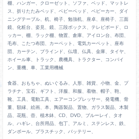
棚、ハンガー、クローゼット、ソファ、ベッド、マットレ
ス、折りたたみベッド、ベビーベッド、ベビーカー、ダイ
ニングテーブル、机、椅子、勉強机、座卓、座椅子、三面
鏡、化粧台、姿見、鏡、三段ボックス、テレビボード、ロ
ッカー、棚、ラック棚、物置、倉庫、アイロン台、布団、
毛布、こたつ布団、カーペット、電気カーペット、座布
団、カーテン、ブラインド、仏壇、仏具、金庫、タイヤ、
ホイール車、トラック、農機具、トラクター、コンバイ
ン、重機、車、工業用機械
食器、おもちゃ、ぬいぐるみ、人形、雑貨、小物、金、プ
ラチナ、宝石、ギフト、洋服、和服、着物、帽子、鞄、
靴、工具、電動工具、エアーコンプレッサー、発電機、骨
董、額縁、絵画、本、陶器製品、置物、ガラス製品、木製
品、花瓶、壺、植木鉢、CD、DVD、ブルーレイ、タオ
ル、ハギレ、台所用品、包丁、アルミ、ステンレス、鉄、
ダンボール、プラスチック、バッテリー、