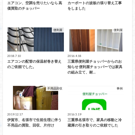
エアコン、空調を売りたいなら 高
カーポートの波板の張り替え工事
価買取のチョッパー
をしました
便利屋
便利屋
2018.7.10
2016.4.18
エアコンの配管の保温材巻き替え
三重県便利屋チョッパーからのお
のご依頼でした。
知らせ 便利屋チョッパーでは家具
の組み立て、耐…
不用品回収
事例
2019.12.17
2016.5.19
伊賀市、名張市で生前生理に伴う
三重県名張市で、家具の移動と冷
不用品の買取、回収、片付け
蔵庫の引き取りのご依頼でした