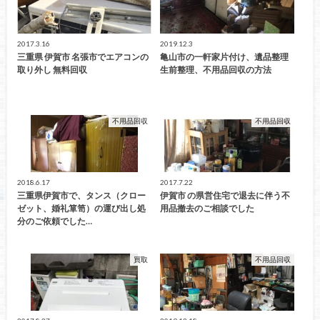
2017.3.16
2019.12.3
三重県 伊賀市 名張市でエアコンの
亀山市の一軒家片付け、遺品整理
取り外し 無料回収
生前整理、不用品回収の方法
不用品回収
不用品回収
2018.6.17
2017.7.22
三重県伊賀市で、タンス（クロー
伊賀市 の県営住宅で退去に伴う不
ゼット、婚礼箪笥）の運び出し処
用品撤去のご相談でした
分のご依頼でした…
買取
不用品回収