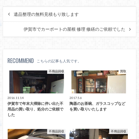
遺品整理の無料見積もり致します
伊賀市でカーポートの屋根 修理 修繕のご依頼でした
RECOMMEND
こちらの記事も人気です。
不用品回収
買取
2016.11.14
2017.5.6
伊賀市で年末大掃除に伴い出た不
陶器のお茶碗、ガラスコップなど
用品の買い取り、処分のご依頼で
を買い取りいたします
した
不用品回収
不用品回収