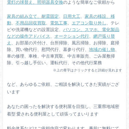
電灯の球替え、照明器具交換
のような簡単なご依頼から
家具の組み立て、耐震固定
、
日用大工
、
家具の移設、移
動
、
不用品回収買取
、
電気工事
、
エアコン取り外し
、テレ
ビや洗濯機などの設置設定、
パソコン、スマホ、電化製品
などの操作アドバイス
、
オークション代行
、
網戸張り替
え
、お部屋の片付け、台所掃除、風呂掃除、お掃除、庭掃
除、買い物代行、慰問代行、墓参り代行、
地域の催し物
、
車の修理、車検、中古車買取、中古車販売、ごみ屋敷掃
除、引っ越し手伝い、運転代行、その他代行業務
※上の青字はクリックすると詳細が見れます
など、あらゆるご依頼、ご相談を解決してきた実績がござ
います
あなたの困ったを解決する便利屋を目指し、三重県地域密
着型 愛される便利屋として頑張ってまいります
料金体系などはご依頼内容で変わります。事前に無料にて